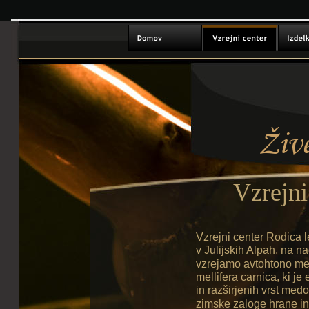
Ž
iv
Vzrejni
Vzrejni center Rodica l
v Julijskih Alpah, na n
vzrejamo avtohtono med
mellifera carnica, ki j
in razširjenih vrst me
zimske zaloge hrane in