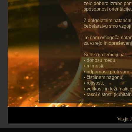
zelo dobero izrabo pom
sposobnost orientacije.
Z dolgoletnim natančni
čebelarstvu smo vzgojil
To nam omogoča natančno
za vzrejo in opraševanj
Selekcija temelji na:
• donosu medu,
• mirnosti,
• odpornosti proti varo
• čistilnem nagonu,
• rojivosti,
• velikosti in teži matice
• rasni čistosti (kubitaln
Vasja 